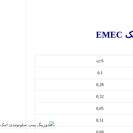
cc/S
0,1
0,28
0,32
0,05
0,51
0,69