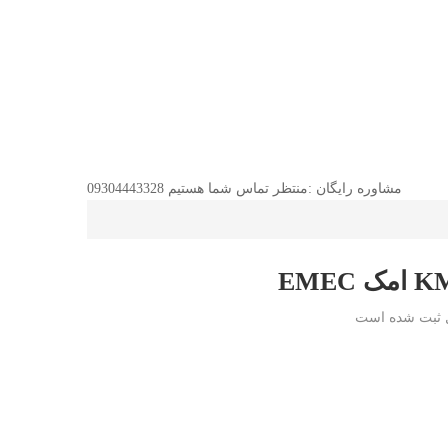
مشاوره رایگان :منتظر تماس شما هستیم
09304443328
 ثبت شده است