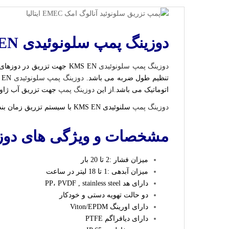
دوزینگ پمپ سلونوئیدی KMS EN امک EMEC
دوزینگ پمپ سلونوئیدی
KMS EN جهت تزریق در دوزهای بالا بسیار مناسب و کاربردی می باشد. این
تنظیم طول ضربه می باشد.
دوزینگ پمپ سلونوئیدی
KMS EN دارای هد PP و شلنگ PE ( در صورت خواست مشتری ) می باشد. هد پمپ این
اتوماتیک می باشد.از این
دوزینگ پمپ
جهت تزریق آب ژاول،
دوزینگ پمپ
سلنوئیدی KMS EN با سیستم تزریق زمان بندی شده دارای کنترل سطحی ، تایمر هفتگی و کنترل الکتروولو است.
مشخصات و ویژگی های دوزینگ پمپ س
میزان فشار :2 تا 20 بار
میزان آبدهی :1 تا 18 لیتر در ساعت
دارای هد PP، PVDF , stainless steel
دو حالت تهویه دستی و خودکار
دارای اورینگ Viton/EPDM
دارای دیافراگم PTFE