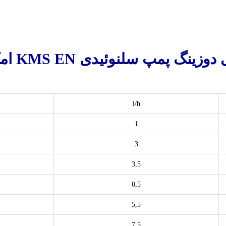
مپ سلنوئیدی KMS EN امک EMEC
l/h
1
3
3,5
0,5
5,5
7,5