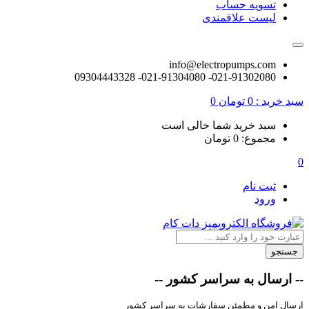
تسویه حساب
لیست علاقمندی
info@electropumps.com
021-91302080- 021-91304080- 09304443328
سبد خرید :
0
تومان
0
سبد خرید شما خالی است
مجموع:
0
تومان
0
ثبت نام
ورود
جستجو
-- ارسال به سراسر کشور --
ارسال امن و مطمئن سفارشات به سراسر کشور