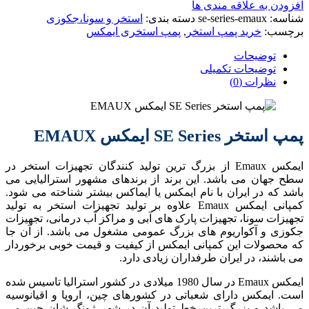
افزودن به علاقه مندی ها
شناسه:
se-series-emaux
دسته بندی:
استخر و سونا،جکوزی
برچسب:
خرید پمپ استخر
,
پمپ استخری ایمکس
توضیحات
توضیحات تکمیلی
نظرات (0)
پمپ استخر SE Series ایمکس EMAUX
ایمکس Emaux از بزرگ ترین تولید کنندگان تجهیزات استخر در
سطح جهان می باشد. این برند از برندهای مشهور استرالیایی می
باشد که در ایران با نام ایمکس یا ایماکس بیشتر شناخته می شود.
کمپانی ایمکس Emaux علاوه بر تولید تجهیزات استخر به تولید
تجهیزات سونا، تجهیزات پارک های آبی و مراکز آب درمانی، تجهیزات
جکوزی و آکواریوم های بزرگ عمومی مشغول می باشد. از آن جا
که محصولات این کمپانی ایمکس از کیفیت و قیمت خوبی برخوردار
می باشند، در ایران طرفداران زیادی دارد.
ایمکس Emaux در سال 1980 میلادی در کشور استرالیا تاسیس شده
است. ایمکس دارای شعباتی در کشورهای چین، اروپا و اقیانوسیه
می باشد و بزرگ ترین خط تولید آن در شهر ژونگ شان چین می