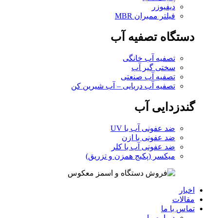
دیفیوزر
فیلتر ممبران MBR
دستگاه تصفیه آب
تصفیه آب خانگی
سختی گیر آب
تصفیه آب صنعتی
تصفیه آب دریایی – آب شیرین کن
گندزدایی آب
ضد عفونی آب با UV
ضد عفونی با ازن
ضد عفونی آب با کلر
میکسر (پکیج همزن و تزریق)
اخبار
مقالات
تماس با ما
درباره ما