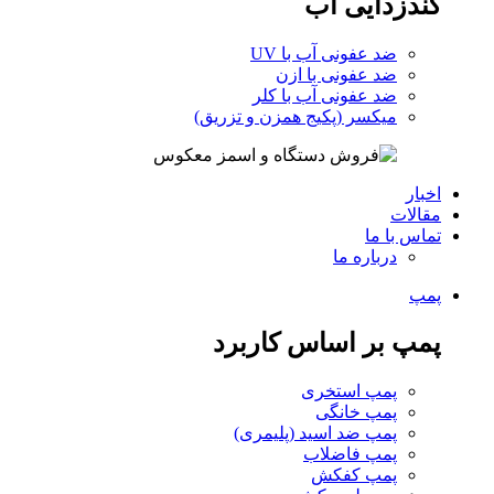
گندزدایی آب
ضد عفونی آب با UV
ضد عفونی با ازن
ضد عفونی آب با کلر
میکسر (پکیج همزن و تزریق)
اخبار
مقالات
تماس با ما
درباره ما
پمپ
پمپ بر اساس کاربرد
پمپ استخری
پمپ خانگی
پمپ ضد اسید (پلیمری)
پمپ فاضلاب
پمپ کفکش