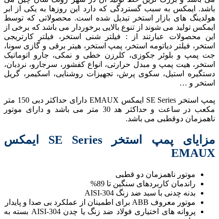
باشد. ایمکس به سبب گستردگی که دارد این روزها به یکی از ابر
هولدینگ های بازار استخر تبدیل شده است. محصولاتی که توسط
ایمکس تولید می شوند از تنوع بالایی برخوردار می باشد که برخی از
این محصولات عبارتند از : فیلتر شنی استخر، فیلتر کارتریجی
استخر، فیلتر دیاتومه استخر، پمپ استخر، هیتر برقی و گازی سونا،
جت پمپ و بلوئر جکوزی، کلرزن خطی و نمکی، جارو اتوماتیک
استخر، هیت پمپ و مبدل حرارتی، انواع کفشور، سرجارو، نردبان،
دستگیره استیل، سکوی پرش، تجهیزات روشنایی، اسکیمر، گریل
استخر و …
پمپ استخر SE Series ایمکس EMAUX دارای حداکثر دبی 150 متر
مکعب در ساعت و حداکثر هد 30 متر می باشد و دارای موتور
ناهمزمان دوقطبی می باشد.
مزایای پمپ استخر SE Series ایمکس
EMAUX
موتور ناهمزمان دو قطبی
راندمان کاربردهای سنگین تا 89%
بدنه چدنی با سبد ضد زنگ AISI-304
موتور معروف ABB برای اطمینان از عملکرد بی صدا و پایدار
پروانه های اختیاری فولاد ضد زنگ یا چدن AISI-304 بسته به