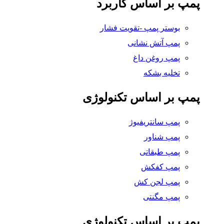
پمپ بر اساس کاربرد
بوستر پمپ -تقویت فشار
پمپ آتش نشانی
پمپ روغن داغ
تخلیه بشکه
پمپ بر اساس تکنولوژی
پمپ سانتریفیوژ
پمپ شناور
پمپ طبقاتی
پمپ کفکش
پمپ لجن کش
پمپ مگنتی
پمپ بر اساس تکنولوژی