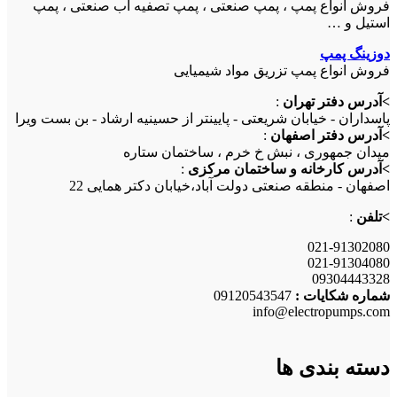
فروش انواع پمپ ، پمپ صنعتی ، پمپ تصفیه آب صنعتی ، پمپ
استیل و …
دوزینگ پمپ
فروش انواع پمپ تزریق مواد شیمیایی
>آدرس دفتر تهران
:
پاسداران - خیابان شریعتی - پایینتر از حسینیه ارشاد - بن بست ویرا
>آدرس دفتر اصفهان
:
میدان جمهوری ، نبش خ خرم ، ساختمان ستاره
>آدرس کارخانه و ساختمان مرکزی
:
اصفهان - منطقه صنعتی دولت آباد،خیابان دکتر همایی 22
>تلفن
:
021-91302080
021-91304080
09304443328
شماره شکایات :
09120543547
info@electropumps.com
دسته بندی ها