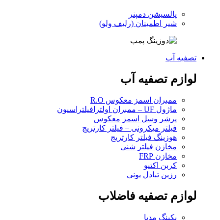
پالسیشن دمپنر
شیر اطمینان (رلیف ولو)
تصفیه آب
لوازم تصفیه آب
ممبران اسمز معکوس R.O
ماژول UF – ممبران اولترافیلتراسیون
پرشر وسل اسمز معکوس
فیلتر میکرونی – فیلتر کارتریج
هوزینگ فیلتر کارتریج
مخازن فیلتر شنی
مخازن FRP
کربن اکتیو
رزین تبادل یونی
لوازم تصفیه فاضلاب
پکینگ مدیا