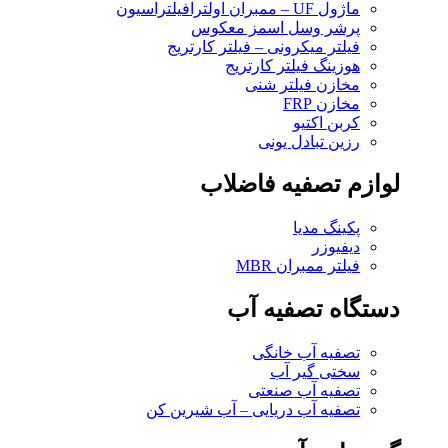
ماژول UF – ممبران اولترافیلتراسیون
پرشر وسل اسمز معکوس
فیلتر میکرونی – فیلتر کارتریج
هوزینگ فیلتر کارتریج
مخازن فیلتر شنی
مخازن FRP
کربن اکتیو
رزین تبادل یونی
لوازم تصفیه فاضلاب
پکینگ مدیا
دیفیوزر
فیلتر ممبران MBR
دستگاه تصفیه آب
تصفیه آب خانگی
سختی گیر آب
تصفیه آب صنعتی
تصفیه آب دریایی – آب شیرین کن