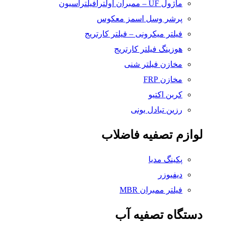
ماژول UF – ممبران اولترافیلتراسیون
پرشر وسل اسمز معکوس
فیلتر میکرونی – فیلتر کارتریج
هوزینگ فیلتر کارتریج
مخازن فیلتر شنی
مخازن FRP
کربن اکتیو
رزین تبادل یونی
لوازم تصفیه فاضلاب
پکینگ مدیا
دیفیوزر
فیلتر ممبران MBR
دستگاه تصفیه آب