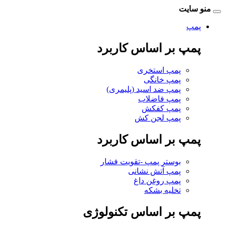
منو سایت
پمپ
پمپ بر اساس کاربرد
پمپ استخری
پمپ خانگی
پمپ ضد اسید (پلیمری)
پمپ فاضلاب
پمپ کفکش
پمپ لجن کش
پمپ بر اساس کاربرد
بوستر پمپ -تقویت فشار
پمپ آتش نشانی
پمپ روغن داغ
تخلیه بشکه
پمپ بر اساس تکنولوژی