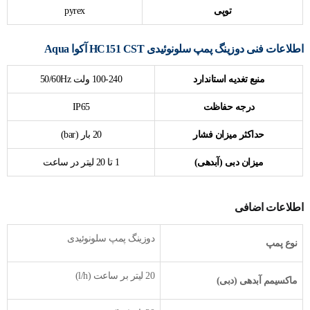
توپی
pyrex
اطلاعات فنی دوزینگ پمپ سلونوئیدی HC151 CST آکوا Aqua
منبع تغدیه استاندارد
100-240 ولت 50/60Hz
درجه حفاظت
IP65
حداکثر میزان فشار
20 بار (bar)
میزان دبی (آبدهی)
1 تا 20 لیتر در ساعت
اطلاعات اضافی
دوزینگ پمپ سلونوئیدی
نوع پمپ
20 لیتر بر ساعت (l/h)
ماکسیمم آبدهی (دبی)