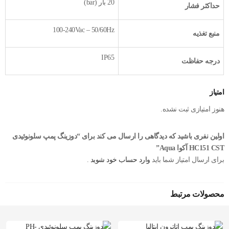
20 بار (bar)
حداکثر فشار
100-240Vac – 50/60Hz
منبع تغذیه
IP65
درجه حفاظت
امتیاز
هنوز امتیازی ثبت نشده.
اولین نفری باشید که دیدگاهی را ارسال می کند برای “دوزینگ پمپ سلونوئیدی
HC151 CST آکوا Aqua”
برای ارسال امتیاز شما باید
وارد حساب خود شوید
.
محصولات مرتبط