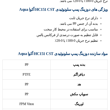
نرخ جریان 0-100٪ یا 0-20٪ می باشد.
ویژگی های دوزینگ پمپ سلونوئیدی HC151 CST آکوا Aqua
دارای نرخ جریان ثابت
بدنه آن از جنس PP می باشد.
مناسب برای استفاده در محیط کار سخت
قابل تنظیم به صورت درصدی از فرکانس پالس
تنظیم نرخ جریان 0-100٪ یا 0-20٪
مواد سازنده دوزینگ پمپ سلونوئیدی HC151 CST آکوا Aqua
بدنه پمپ
PP
دیافراگم
PTFE
هد
PP
سوپاپ مکش
PP
اورینگ
FPM Viton