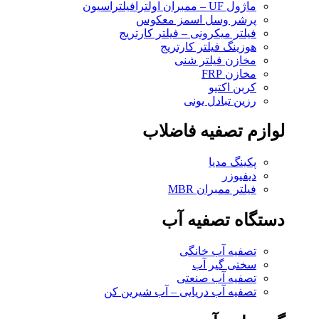
ماژول UF – ممبران اولترافیلتراسیون
پرشر وسل اسمز معکوس
فیلتر میکرونی – فیلتر کارتریج
هوزینگ فیلتر کارتریج
مخازن فیلتر شنی
مخازن FRP
کربن اکتیو
رزین تبادل یونی
لوازم تصفیه فاضلاب
پکینگ مدیا
دیفیوزر
فیلتر ممبران MBR
دستگاه تصفیه آب
تصفیه آب خانگی
سختی گیر آب
تصفیه آب صنعتی
تصفیه آب دریایی – آب شیرین کن