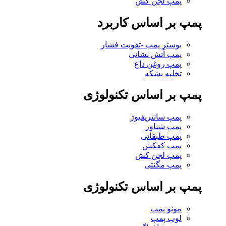
پمپ لجن کش
پمپ بر اساس کاربرد
بوستر پمپ -تقویت فشار
پمپ آتش نشانی
پمپ روغن داغ
تخلیه بشکه
پمپ بر اساس تکنولوژی
پمپ سانتریفیوژ
پمپ شناور
پمپ طبقاتی
پمپ کفکش
پمپ لجن کش
پمپ مگنتی
پمپ بر اساس تکنولوژی
مونو پمپ
لوب پمپ