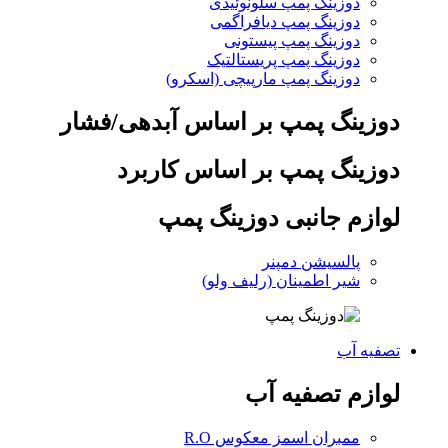
دوزینگ پمپ سلونوئیدی
دوزینگ پمپ دیافراگمی
دوزینگ پمپ پیستونی
دوزینگ پمپ پریستالتیک
دوزینگ پمپ مارپیچی (اسکرو)
دوزینگ پمپ بر اساس آبدهی/فشار
دوزینگ پمپ بر اساس کاربرد
لوازم جانبی دوزینگ پمپ
پالسیشن دمپنر
شیر اطمینان (رلیف ولو)
تصفیه آب
لوازم تصفیه آب
ممبران اسمز معکوس R.O