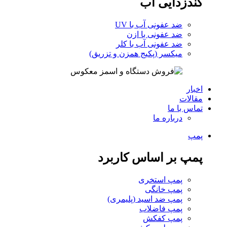
گندزدایی آب
ضد عفونی آب با UV
ضد عفونی با ازن
ضد عفونی آب با کلر
میکسر (پکیج همزن و تزریق)
اخبار
مقالات
تماس با ما
درباره ما
پمپ
پمپ بر اساس کاربرد
پمپ استخری
پمپ خانگی
پمپ ضد اسید (پلیمری)
پمپ فاضلاب
پمپ کفکش