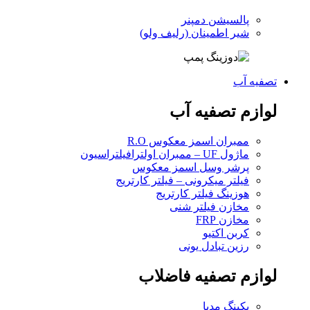
پالسیشن دمپنر
شیر اطمینان (رلیف ولو)
تصفیه آب
لوازم تصفیه آب
ممبران اسمز معکوس R.O
ماژول UF – ممبران اولترافیلتراسیون
پرشر وسل اسمز معکوس
فیلتر میکرونی – فیلتر کارتریج
هوزینگ فیلتر کارتریج
مخازن فیلتر شنی
مخازن FRP
کربن اکتیو
رزین تبادل یونی
لوازم تصفیه فاضلاب
پکینگ مدیا