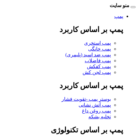
منو سایت
پمپ
پمپ بر اساس کاربرد
پمپ استخری
پمپ خانگی
پمپ ضد اسید (پلیمری)
پمپ فاضلاب
پمپ کفکش
پمپ لجن کش
پمپ بر اساس کاربرد
بوستر پمپ -تقویت فشار
پمپ آتش نشانی
پمپ روغن داغ
تخلیه بشکه
پمپ بر اساس تکنولوژی