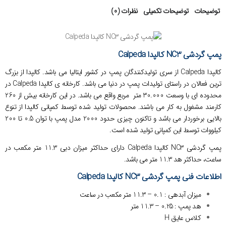
توضیحات
توضیحات تکمیلی
نظرات (0)
پمپ گردشی NC3 کالپدا Calpeda
کالپدا Calpeda از سری تولیدکنندگان پمپ در کشور ایتالیا می باشد. کالپدا از بزرگ
ترین فعالان در راستای تولیدات پمپ در دنیا می باشد. کارخانه ی کالپدا Calpeda در
محدوده ای با وسعت 30.000 متر مربع واقع می باشد. در این کارخانه بیش از 260
کارمند مشغول به کار می باشند. محصولات تولید شده توسط کمپانی کالپدا از تنوع
بالایی برخوردار می باشد و تاکنون چیزی حدود 2000 مدل پمپ با توان 0.5 تا 200
کیلووات توسط این کمپانی تولید شده است.
پمپ گردشی NC3 کالپدا Calpeda دارای حداکثر میزان دبی 11.3 متر مکعب در
ساعت، حداکثر هد 11.3 متر می باشد.
اطلاعات فنی پمپ گردشی NC3 کالپدا Calpeda
میزان آبدهی : 0.1 – 11.3 متر مکعب در ساعت
هد پمپ : 0.25 – 11.3 متر
کلاس عایق H