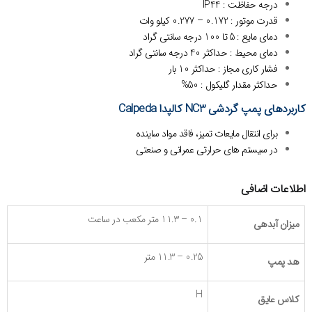
درجه حفاظت : IP44
قدرت موتور : 0.172 – 0.277 کیلو وات
دمای مایع : 5 تا 100 درجه سانتی گراد
دمای محیط : حداکثر 40 درجه سانتی گراد
فشار کاری مجاز : حداکثر 10 بار
حداکثر مقدار گلیکول : 50%
کاربردهای پمپ گردشی NC3 کالپدا Calpeda
برای انتقال مایعات تمیز، فاقد مواد ساینده
در سیستم های حرارتی عمرانی و صنعتی
اطلاعات اضافی
0.1 – 11.3 متر مکعب در ساعت
میزان آبدهی
0.25 – 11.3 متر
هد پمپ
H
کلاس عایق