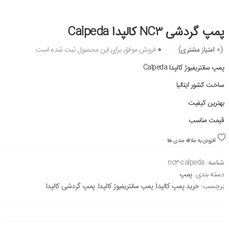
پمپ گردشی NC3 کالپدا Calpeda
(
0
امتیاز مشتری)
0
فروش موفق برای این محصول ثبت شده است
پمپ سانتریفیوژ کالپدا Calpeda
ساخت کشور ایتالیا
بهترین کیفیت
قیمت مناسب
افزودن به علاقه مندی ها
شناسه:
nc3-calpeda
دسته بندی:
پمپ
برچسب:
خرید پمپ کالپدا
,
پمپ سانتریفیوژ کالپدا
,
پمپ گردشی کالپدا