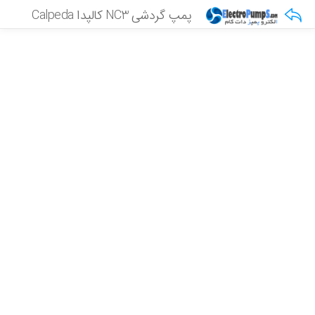
پمپ گردشی NC3 کالپدا Calpeda